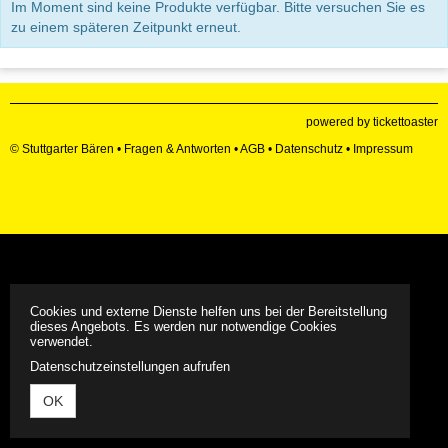
Im Moment sind keine Produkte verfügbar. Bitte versuchen Sie es
zu einem späteren Zeitpunkt erneut.
powered by tickettoaster
© Stuttgarter Bären •
Fragen & Antworten
•
AGB
•
Datenschutz
•
Impressum
Cookies und externe Dienste helfen uns bei der Bereitstellung
dieses Angebots. Es werden nur notwendige Cookies
verwendet.
Datenschutzeinstellungen aufrufen
OK