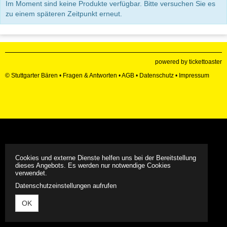
Im Moment sind keine Produkte verfügbar. Bitte versuchen Sie es
zu einem späteren Zeitpunkt erneut.
powered by tickettoaster
© Stuttgarter Bären •
Fragen & Antworten
•
AGB
•
Datenschutz
•
Impressum
Cookies und externe Dienste helfen uns bei der Bereitstellung
dieses Angebots. Es werden nur notwendige Cookies
verwendet.
Datenschutzeinstellungen aufrufen
OK