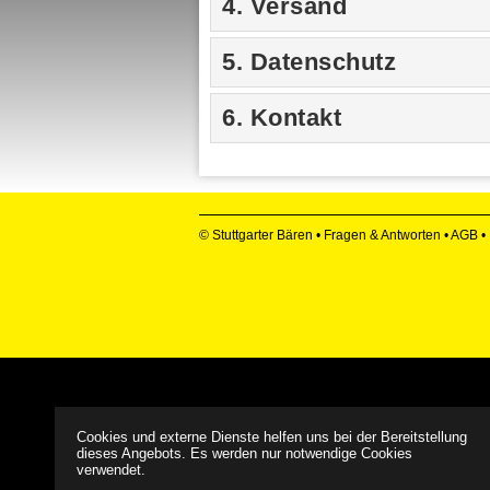
4. Versand
5. Datenschutz
6. Kontakt
© Stuttgarter Bären •
Fragen & Antworten
•
AGB
•
Cookies und externe Dienste helfen uns bei der Bereitstellung
dieses Angebots. Es werden nur notwendige Cookies
verwendet.